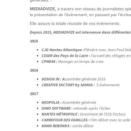
MEDIADVIZE,
à travers son réseau de journalistes sp
la présentation de l’événement, en passant par l’écritur
Elle assure la totale réussite de vos événements.
Depuis 2015, MEDIADVIZE est intervenue dans différentes 
2015
CJD Nantes Atlantique :
Plénière avec Jean Paul
Del
CESER des Pays de la Loire :
l’accueil des réfugiés en
CPME44 :
Manager en temps de crise
2016
DESIGN IN : A
ssemblée générale 2016
CREATIVE FACTORY by SAMOA :
5 événements
2017
NEOPOLIA :
Assemblée générale
DIMO SOFTWARE :
rebondir après l’échec
NANTES MÉTROPOLE :
lancement de l’ESS
Factory
CARREFOUR DES FAMILLES :
Film débat avec la salle
60000 REBONDS :
soirée débat