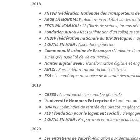
2018
FNTVB (Fédération Nationale des Transporteurs d
AG2R LA MONDIALE :
Animation et débat sur les méti
FESTIVAL d’ANJOU :
12 (Bords de scènes) forums déb
Fondation ADP & ANLCI :
Animation d’un colloque sur 
FNBTP (Fédération nationale du BTP Bretagne) :
a
L’OUTIL EN MAIN :
Assemblée générale
Communauté urbaine de Besançon :
Séminaire de r
sur la
QVT
(Qualité de vie au Travail)
Nantes digital
week
:
Transformation digitale et e
ANLCI :
Soirée débat autour du film « Illettré »
ESA :
Le numérique au service de la santé des agricul
2019
CRESS :
Animation de l’assemblée générale
L’université Hommes Entreprise:
Le bonheur au t
UNAPEI :
Séminaire de rentrée des Directeurs généra
FLS ( fondation pour le logement social) :
S’engager
L’OUTIL EN MAIN :
Préparation et animation du colloq
2020
Les entretiens de
Valpré
:
Animation aux Bernardins de